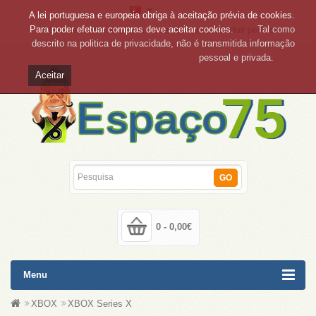
A lei portuguesa e europeia obriga à aceitação prévia de cookies.
Para poder efetuar compras deve aceitar cookies.
Tal como
Conta de cliente
Lista de desejos (0)
Concluir pedido
descrito na politica de privacidade, não é transmitida informação
pessoal e privada.
Aceitar
GO
0 - 0,00€
Menu
XBOX
XBOX Series X