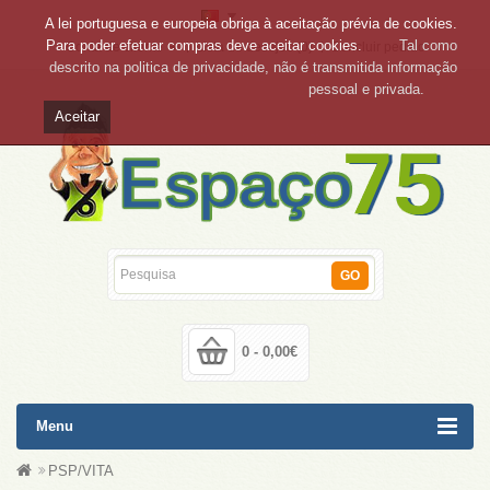
A lei portuguesa e europeia obriga à aceitação prévia de cookies.
Para poder efetuar compras deve aceitar cookies.
Tal como
Conta de cliente
Lista de desejos (0)
Concluir pedido
descrito na politica de privacidade, não é transmitida informação
pessoal e privada.
Aceitar
GO
0 - 0,00€
Menu
PSP/VITA