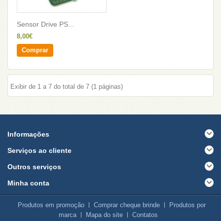
Sensor Drive PS...
8,00€
Comprar
Exibir de 1 a 7 do total de 7 (1 páginas)
Informações
Serviços ao cliente
Outros serviços
Minha conta
Produtos em promoção
Comprar cheque brinde
Produtos por
marca
Mapa do site
Contatos