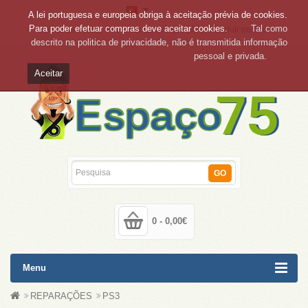
A lei portuguesa e europeia obriga à aceitação prévia de cookies.
Para poder efetuar compras deve aceitar cookies.
Tal como
Conta de cliente
Lista de desejos (0)
Concluir pedido
descrito na politica de privacidade, não é transmitida informação
pessoal e privada.
Aceitar
GO
0 - 0,00€
Menu
REPARAÇÕES
PS3