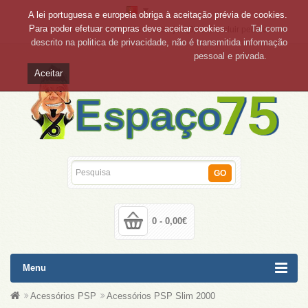
A lei portuguesa e europeia obriga à aceitação prévia de cookies.
Para poder efetuar compras deve aceitar cookies.
Tal como
Conta de cliente
Lista de desejos (0)
Concluir pedido
descrito na politica de privacidade, não é transmitida informação
pessoal e privada.
Aceitar
GO
0 - 0,00€
Menu
Acessórios PSP
Acessórios PSP Slim 2000