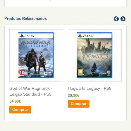
Produtos Relacionados
God of War Ragnarök -
Hogwarts Legacy - PS5
St
Edição Standard - PS5
20,90€
18
34,90€
Comprar
Comprar