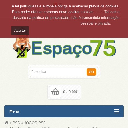
A lei portuguesa e europeia obriga à aceitação prévia de cookies.
Para poder efetuar compras deve aceitar cookies.
Tal como
Conta de cliente
Lista de desejos (0)
Concluir pedido
descrito na politica de privacidade, não é transmitida informação
pessoal e privada.
Aceitar
GO
0 - 0,00€
Menu
PS5
JOGOS PS5