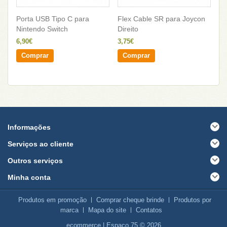
Porta USB Tipo C para
Flex Cable SR para Joycon
Fl
Nintendo Switch
Direito
Es
6,90€
3,75€
3,
Comprar
Comprar
Informações
Serviços ao cliente
Outros serviços
Minha conta
Produtos em promoção
Comprar cheque brinde
Produtos por
marca
Mapa do site
Contatos
ecommerce
| Espaço 75 © 2026