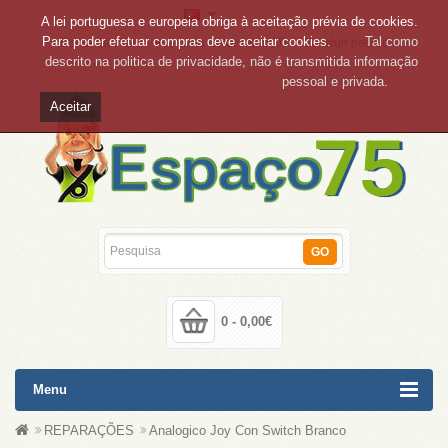
A lei portuguesa e europeia obriga à aceitação prévia de cookies.
Para poder efetuar compras deve aceitar cookies.
Tal como
Conta de cliente
Lista de desejos (0)
Concluir pedido
descrito na politica de privacidade, não é transmitida informação
pessoal e privada.
Aceitar
GO
0 - 0,00€
Menu
REPARAÇÕES
Analogico Joy Con Switch Branco